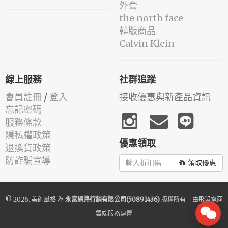
外套
the north face
韓版商品
Calvin Klein
線上服務
社群追蹤
會員註冊
/
登入
接收優惠與新產品資訊
忘記密碼
服務條款
隱私權政策
優惠領取
退換貨政策
防詐騙宣導
領取優惠
© 2026.
美飾風格
為
永富網路行銷有限公司(50891436)
版權所有 - 由
飛鼠電商
雲端服務
建置