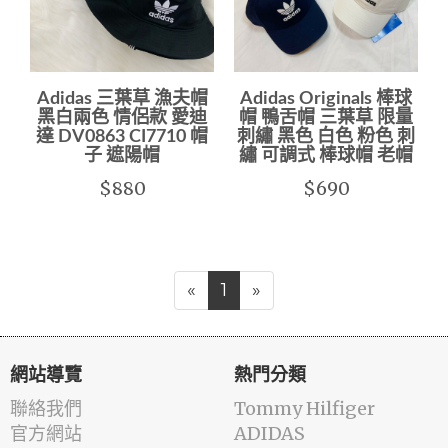
Adidas 三葉草 漁夫帽
Adidas Originals 棒球
黑白兩色 情侶款 愛迪
帽 鴨舌帽 三葉草 限量
達 DV0863 CI7710 帽
刺繡 黑色 白色 粉色 刺
子 遮陽帽
繡 可調式 棒球帽 老帽
$880
$690
«
1
»
網站導覽
熱門分類
聯絡我們
Tommy Hilfiger
官方網站
ADIDAS