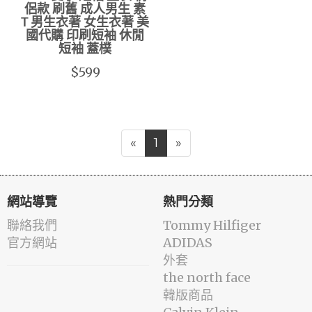
侶款 刷舊 成人男生 素
T 男生衣著 女生衣著 美
國代購 印刷短袖 休閒
短袖 蓋樸
$599
«
1
»
網站導覽
熱門分類
聯絡我們
Tommy Hilfiger
官方網站
ADIDAS
外套
the north face
韓版商品