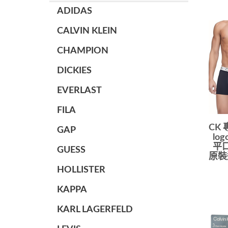
ADIDAS
CALVIN KLEIN
CHAMPION
DICKIES
EVERLAST
FILA
CK
GAP
lo
平口
GUESS
原裝
HOLLISTER
KAPPA
KARL LAGERFELD