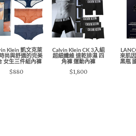
vin Klein 凱文克萊
Calvin Klein CK 3入組
LAN
 時尚與舒適的完美
超細纖維 速乾排濕 四
來肌因
合 女生三件組內褲
角褲 運動內褲
黑瓶 
$880
$1,800