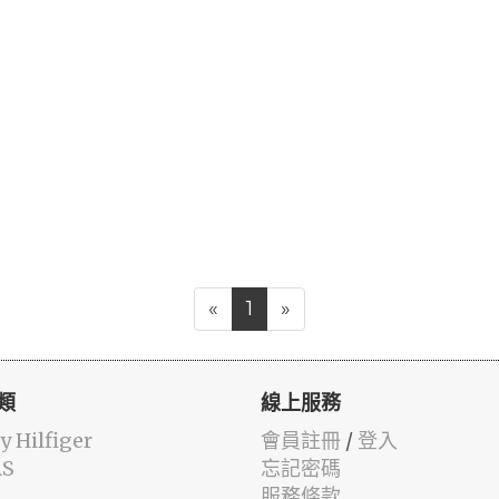
«
1
»
類
線上服務
 Hilfiger
會員註冊
/
登入
AS
忘記密碼
服務條款