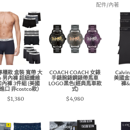
配件/內著
 專櫃款 盒裝 寬帶 大
COACH COACH 女錶
Calvi
go 男內褲 超細纖維
手錶腕錶鋼錶帶馬車
美國盒
內褲 3件組 (美國
LOGO黑色(經典馬車款
褲
進口 非costco款）
式)
$1,380
$4,980