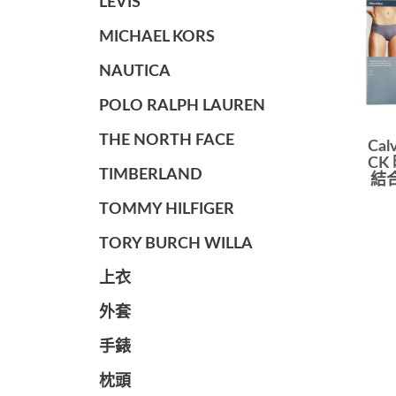
LEVIS
MICHAEL KORS
NAUTICA
POLO RALPH LAUREN
THE NORTH FACE
Cal
CK
TIMBERLAND
結
TOMMY HILFIGER
TORY BURCH WILLA
上衣
外套
手錶
枕頭