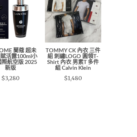
COME 蘭蔻 超未
TOMMY CK 內衣 三件
賦活露100ml小
組 刺繡LOGO 圓領T-
國際航空版 2025
Shirt 內衣 男素T 多件
新版
組 Calvin Klein
$3,280
$1,480