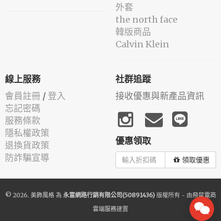
外套
the north face
韓版商品
Calvin Klein
線上服務
社群追蹤
會員註冊
/
登入
接收優惠與新產品資訊
忘記密碼
服務條款
隱私權政策
優惠領取
退換貨政策
防詐騙宣導
領取優惠
© 2026.
美飾風格
為
永富網路行銷有限公司(50891436)
版權所有 - 由
飛鼠電商
雲端服務
建置