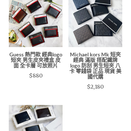
Guess 熱門款 經典logo
Michael kors Mk 短夾
短夾 男生皮夾禮盒 皮
經典 滿版 搭配鐵牌
面 全卡層 可放照片
logo 防刮 男生短夾 八
卡 零錢袋 正品 現貨 美
$880
國代購
$2,180