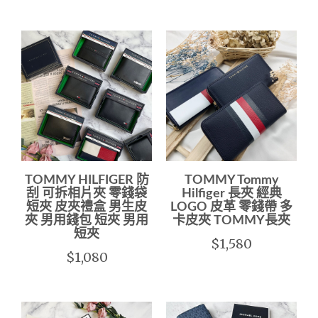
TOMMY HILFIGER 防
TOMMY Tommy
刮 可拆相片夾 零錢袋
Hilfiger 長夾 經典
短夾 皮夾禮盒 男生皮
LOGO 皮革 零錢帶 多
夾 男用錢包 短夾 男用
卡皮夾 TOMMY長夾
短夾
$1,580
$1,080