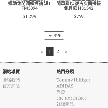
運動休閒圓領短袖 短T
閒單肩包 復古皮面拼接
FM3894
側肩包 H31342
$1,299
$749
更多
«
1
2
»
網站導覽
熱門分類
聯絡我們
Tommy Hilfiger
官方網站
ADIDAS
外套
the north face
韓版商品