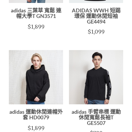
adidas 三葉草 寬鬆 連
ADIDAS WWH 短踢
帽大學T GN3571
環保 運動休閒短袖
GE4494
$1,899
$1,099
adidas 運動休閒連帽外
adidas 手臂串標 運動
套 HD0079
休閒寬鬆長袖T
GE5507
$1,899