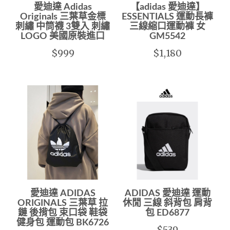
愛迪達 Adidas
【adidas 愛迪達】
Originals 三葉草金標
ESSENTIALS 運動長褲
刺繡 中筒襪 3雙入 刺繡
三線縮口運動褲 女
LOGO 美國原裝進口
GM5542
$999
$1,180
愛迪達 ADIDAS
ADIDAS 愛迪達 運動
ORIGINALS 三葉草 拉
休閒 三線 斜背包 肩背
鏈 後揹包 束口袋 鞋袋
包 ED6877
健身包 運動包 BK6726
$539