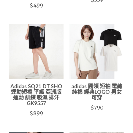
$499
Adidas SQ21 DT SHO
adidas 圓領 短袖 電繡
運動短褲 平織 亞洲版
純棉 經典LOGO 男女
運動 訓練 吸濕 排汗
可穿
GK9557
$790
$899