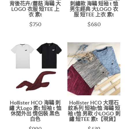
背後花卉/蘑菇 海鷗 大
刺繡款 海鷗 短袖 t 恤
LOGO 衣服 短TEE 上
男生經典 大LOGO 衣
衣 素t
服 短TEE 上衣 素t
$750
$680
Hollister HCO 海鷗 刺
Hollister HCO 大理石
繡 大Logo 素t 短袖 t 恤
紋系列 短袖t恤 海鷗 短
休閒外出 情侶裝 黑色
袖 t恤 男款 小LOGO 刺
白色
繡 短TEE 素t【現貨】
$990
$439