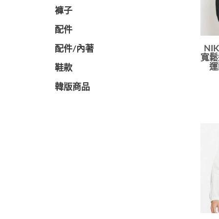
褲子
配件
NI
配件/內著
寬鬆
運
鞋款
韓版商品