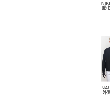
NI
動 
NA
外套