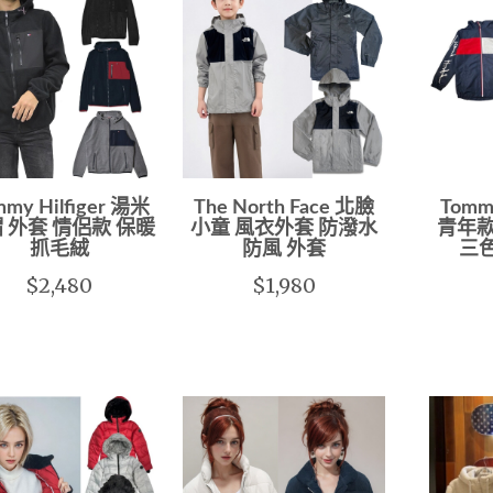
mmy Hilfiger 湯米
The North Face 北臉
Tomm
 外套 情侶款 保暖
小童 風衣外套 防潑水
青年款
抓毛絨
防風 外套
三
$2,480
$1,980