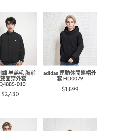
E刺繡 羊羔毛 胸前
adidas 運動休閒連帽外
 雙面穿外套
套 HD0079
Q4885-010
$1,899
$2,480