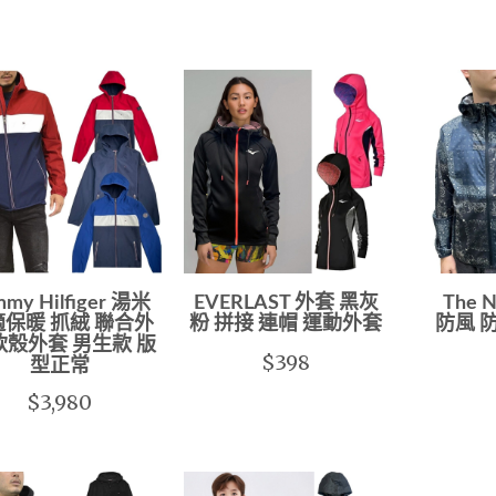
mmy Hilfiger 湯米
EVERLAST 外套 黑灰
The 
保暖 抓絨 聯合外
粉 拼接 連帽 運動外套
防風 
軟殼外套 男生款 版
$398
型正常
$3,980