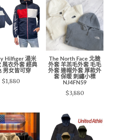
y Hilfiger 湯米
The North Face 北臉
 風衣外套 經典
外套 羊羔毛外套 毛毛
色 男女皆可穿
外套 連帽外套 厚款外
套 保暖 刺繡小標
$1,880
NJ4FN59
$3,880