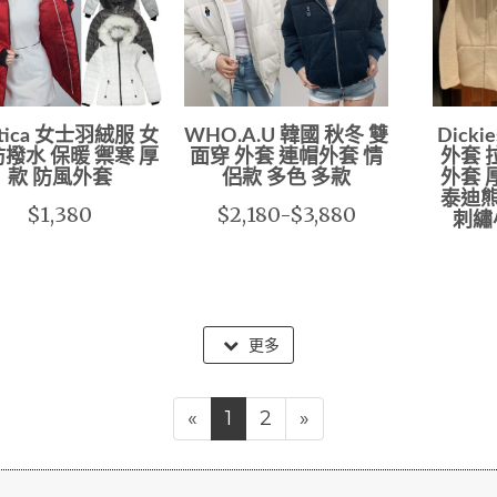
tica 女士羽絨服 女
WHO.A.U 韓國 秋冬 雙
Dick
防撥水 保暖 禦寒 厚
面穿 外套 連帽外套 情
外套 
款 防風外套
侶款 多色 多款
外套 
泰迪熊
$1,380
$2,180-$3,880
刺繡
更多
«
1
2
»