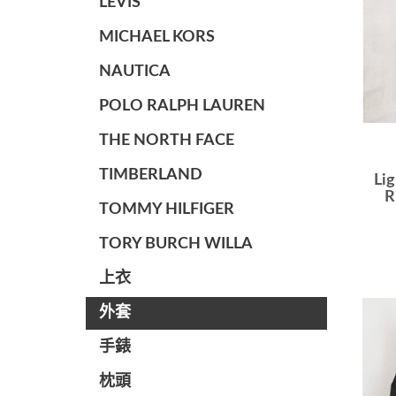
LEVIS
MICHAEL KORS
NAUTICA
POLO RALPH LAUREN
THE NORTH FACE
TIMBERLAND
Lig
R
TOMMY HILFIGER
TORY BURCH WILLA
上衣
外套
手錶
枕頭