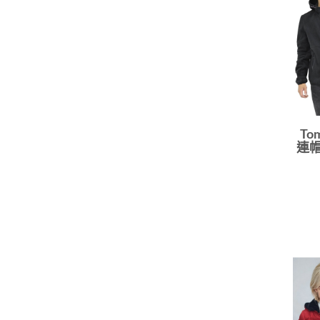
To
連帽