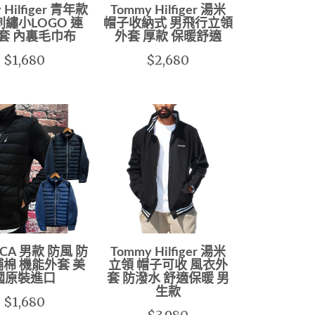
 Hilfiger 青年款
Tommy Hilfiger 湯米
刺繡小LOGO 連
帽子收納式 男飛行立領
套 內裏毛巾布
外套 厚款 保暖舒適
$1,680
$2,680
ICA 男款 防風 防
Tommy Hilfiger 湯米
鋪棉 機能外套 美
立領 帽子可收 風衣外
國原裝進口
套 防潑水 舒適保暖 男
生款
$1,680