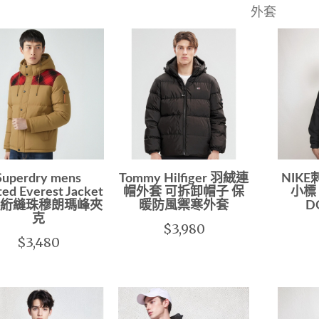
外套
Superdry mens
Tommy Hilfiger 羽絨連
NIK
ted Everest Jacket
帽外套 可拆卸帽子 保
小標
絎縫珠穆朗瑪峰夾
暖防風禦寒外套
D
克
$3,980
$3,480