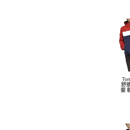
To
舒適
套 