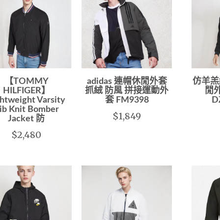
【TOMMY
adidas 連帽休閒外套
仿羊羔
HILFIGER】
抓絨 防風 拼接運動外
閒
htweight Varsity
套 FM9398
D
ib Knit Bomber
$1,849
Jacket 防
$2,480