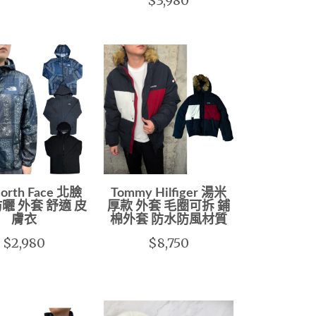
$3,980
North Face 北臉
Tommy Hilfiger 湯米
防曬 外套 舒適 皮
厚款 外套 毛圈可拆 鋪
膚衣
棉外套 防水防風材質
$2,980
$8,750