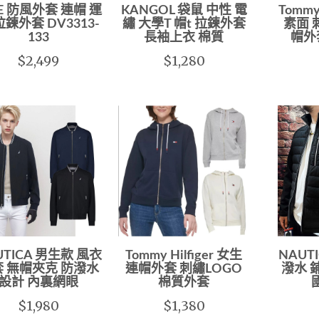
KE 防風外套 連帽 運
KANGOL 袋鼠 中性 電
Tommy
拉鍊外套 DV3313-
繡 大學T 帽t 拉鍊外套
素面 
133
長袖上衣 棉質
帽外
$2,499
$1,280
UTICA 男生款 風衣
Tommy Hilfiger 女生
NAUT
 無帽夾克 防潑水
連帽外套 刺繡LOGO
潑水 
設計 內裏網眼
棉質外套
$1,980
$1,380