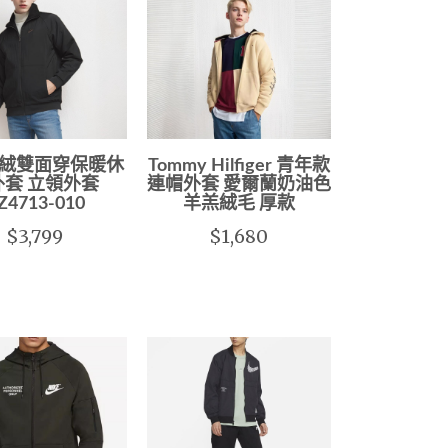
絨雙面穿保暖休
Tommy Hilfiger 青年款
外套 立領外套
連帽外套 愛爾蘭奶油色
Z4713-010
羊羔絨毛 厚款
$3,799
$1,680