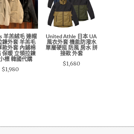
ies 羊羔絨毛 連帽
United Athle 日本 UA
拉鍊外套 羊羔毛
風衣外套 機能防潑水
厚款外套 內鋪棉
單層硬挺 防風 房水 拼
 保暖 立領拉鍊
接款 外套
小標 韓國代購
$1,680
$1,980