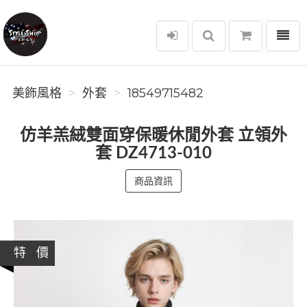
選單
美飾風格
美飾風格
外套
18549715482
仿羊羔絨雙面穿保暖休閒外套 立領外
套 DZ4713-010
商品資訊
特 價