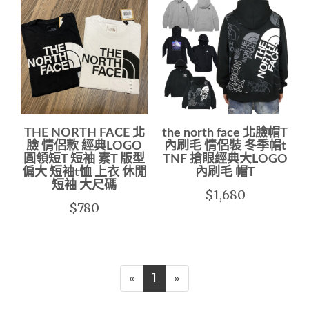
THE NORTH FACE 北
the north face 北臉帽T
臉 情侶款 經典LOGO
內刷毛 情侶裝 冬季帽t
圓領短T 短袖 素T 版型
TNF 搶眼經典大LOGO
偏大 短袖t恤 上衣 休閒
內刷毛 帽T
短袖 大尺碼
$1,680
$780
«
1
»