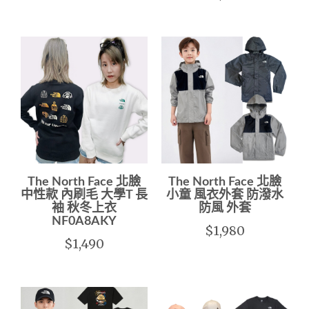
The North Face 北臉
The North Face 北臉
中性款 內刷毛 大學T 長
小童 風衣外套 防潑水
袖 秋冬上衣
防風 外套
NF0A8AKY
$1,980
$1,490