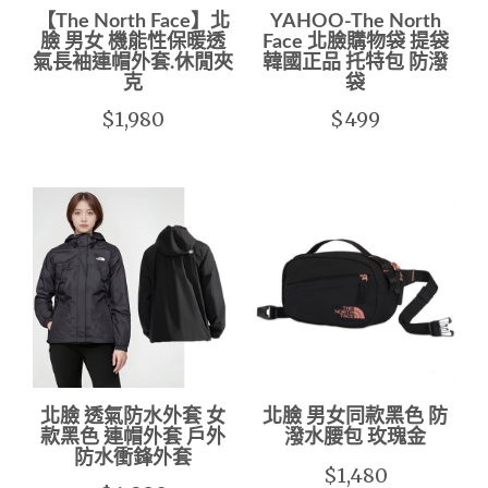
【The North Face】北
YAHOO-The North
臉 男女 機能性保暖透
Face 北臉購物袋 提袋
氣長袖連帽外套.休閒夾
韓國正品 托特包 防潑
克
袋
$1,980
$499
北臉 透氣防水外套 女
北臉 男女同款黑色 防
款黑色 連帽外套 戶外
潑水腰包 玫瑰金
防水衝鋒外套
$1,480