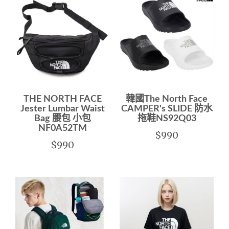
THE NORTH FACE
韓國The North Face
Jester Lumbar Waist
CAMPER's SLIDE 防水
Bag 腰包 小包
拖鞋NS92Q03
NF0A52TM
$990
$990