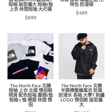
臉 經典LOGO圓領短T
物袋 提袋 韓國正品 托
短袖 版型偏大 短袖t恤
特包 防潑袋
上衣 休閒短袖 大尺碼
$499
$899
The North Face 北臉
The North Face 北臉
短袖 上衣 北面 情侶裝
半開襟衝鋒風衣 防風
現貨 配色短袖 圓領t恤
防潑水 長袖 大學T 刺繡
短袖 t 恤 標語 休閒 情
LOGO 情侶款 版型偏
侶
大