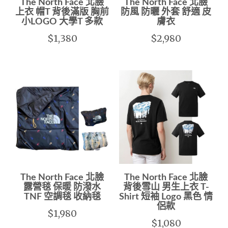
The North Face 北臉
The North Face 北臉
上衣 帽T 背後滿版 胸前
防風 防曬 外套 舒適 皮
小LOGO 大學T 多款
膚衣
$1,380
$2,980
The North Face 北臉
The North Face 北臉
露營毯 保暖 防潑水
背後雪山 男生上衣 T-
TNF 空調毯 收納毯
Shirt 短袖 Logo 黑色 情
侶款
$1,980
$1,080