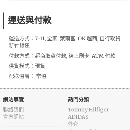
運送與付款
運送方式：7-11, 全家, 萊爾富, OK 超商, 自行取貨,
新竹貨運
付款方式：超商取貨付款, 線上刷卡, ATM 付款
供貨模式：現貨
配送溫層： 常溫
網站導覽
熱門分類
聯絡我們
Tommy Hilfiger
官方網站
ADIDAS
外套