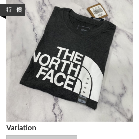
特 價
Variation