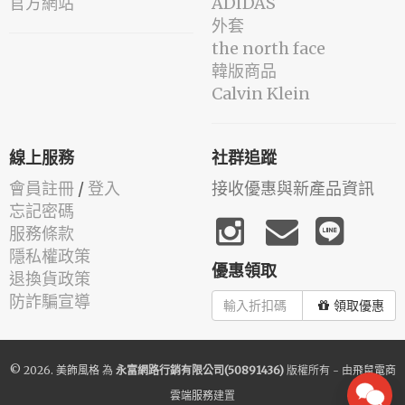
官方網站
ADIDAS
外套
the north face
韓版商品
Calvin Klein
線上服務
社群追蹤
會員註冊
/
登入
接收優惠與新產品資訊
忘記密碼
服務條款
隱私權政策
優惠領取
退換貨政策
防詐騙宣導
領取優惠
© 2026.
美飾風格
為
永富網路行銷有限公司(50891436)
版權所有 - 由
飛鼠電商
雲端服務
建置