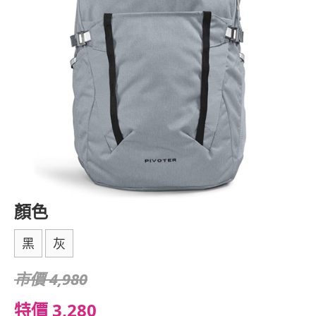
顏色
黑
灰
市價 4,980
特價 3,280