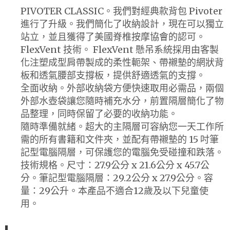
PIVOTER CLASSIC。我們對經典款背包 Pivoter
進行了升級。我們簡化了收納設計，現在可以獨立
站立，並且獲得了美國脊椎按摩協會的認可。
FlexVent 技術。 FlexVent 懸吊系統採用由客製
化注塑成型肩帶製成的柔性軛架、帶襯墊的網狀背
板和透氣腰部支撐板，提供舒適透氣的支撐。
全面收納。外部收納袋方便快速取用必需品，兩個
外部水壺袋讓您隨時補充水分，前置隔層簡化了物
品整理，同時保留了必要的收納功能。
隨時準備就緒。超大的主隔層可容納您一天工作所
需的所有書籍和文件夾，並配有帶襯墊的 15 吋筆
記型電腦隔層，可保護您的電腦免受碰撞和跌落。
技術規格。尺寸：27.9公分 x 21.6公分 x 45.7公
分。筆記型電腦隔層：29.2公分 x 27.9公分。容
量：29公升。本產品不適合12歲及以下兒童使
用。