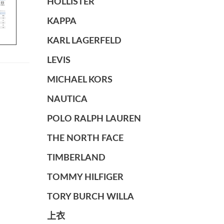
HOLLISTER
KAPPA
KARL LAGERFELD
LEVIS
MICHAEL KORS
NAUTICA
POLO RALPH LAUREN
THE NORTH FACE
TIMBERLAND
TOMMY HILFIGER
TORY BURCH WILLA
上衣