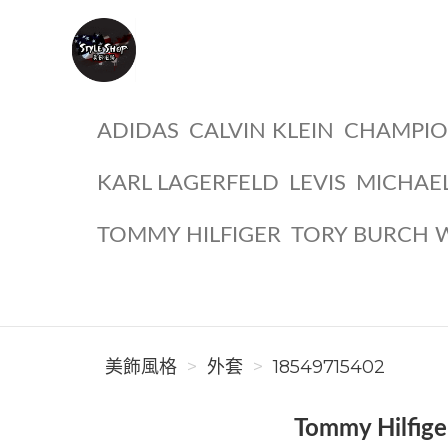
美飾風格
ADIDAS
CALVIN KLEIN
CHAMPI
KARL LAGERFELD
LEVIS
MICHAE
TOMMY HILFIGER
TORY BURCH 
美飾風格
外套
18549715402
Tommy Hi