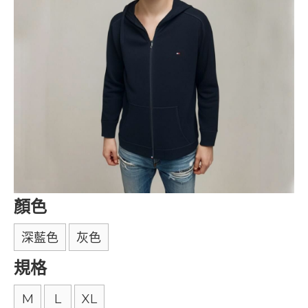
顏色
深藍色
灰色
規格
M
L
XL