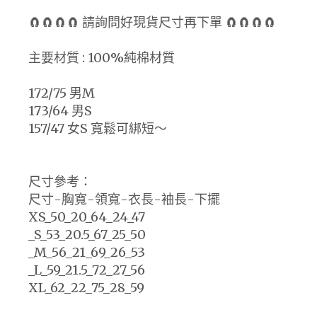
🧲🧲🧲🧲 請詢問好現貨尺寸再下單 🧲🧲🧲🧲
主要材質 : 100%純棉材質
172/75 男M
173/64 男S
157/47 女S 寬鬆可綁短～
尺寸參考：
尺寸-胸寬-領寬-衣長-袖長-下擺
XS_50_20_64_24_47
_S_53_20.5_67_25_50
_M_56_21_69_26_53
_L_59_21.5_72_27_56
XL_62_22_75_28_59