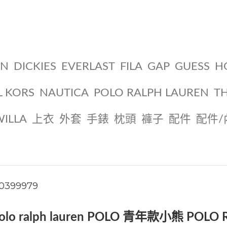
ON
DICKIES
EVERLAST
FILA
GAP
GUESS
H
L KORS
NAUTICA
POLO RALPH LAUREN
T
WILLA
上衣
外套
手錶
枕頭
褲子
配件
配件/
10399979
olo ralph lauren POLO 青年款小熊 POLO 