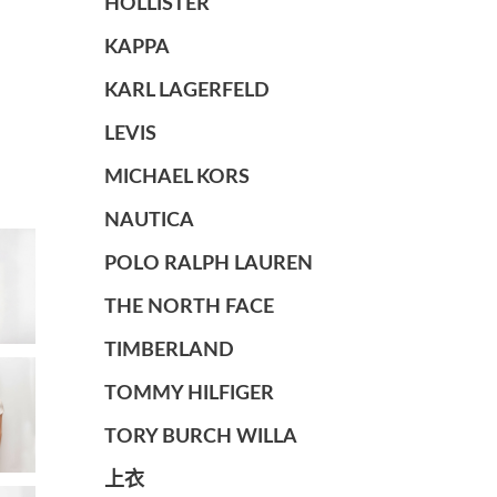
HOLLISTER
KAPPA
KARL LAGERFELD
LEVIS
MICHAEL KORS
NAUTICA
POLO RALPH LAUREN
THE NORTH FACE
TIMBERLAND
TOMMY HILFIGER
TORY BURCH WILLA
上衣