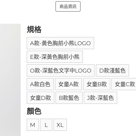
商品資訊
規格
A款-黃色胸前小熊LOGO
E款-深黃色胸前小熊
O款-深藍色文字中LOGO
D款淺藍色
A款白色
女童A款
女童B款
女童C款
女童D款
B款藍色
J款-深藍色
顏色
M
L
XL