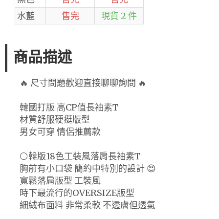
水藍
售完
現貨 2 件
商品描述
🔥 尺寸問題歡迎直接聊聊詢問 🔥
韓國打版 高CP值長袖素T
材質舒服硬挺版型
男女可穿 情侶推薦款
⚪韓版18色工裝風落肩長袖素T
胸前有小口袋 簡約中特別的設計 😍
寬鬆落肩版型 工裝風
時下最流行的OVERSIZE版型
細絨布面料 非常柔軟 不透膚但透氣