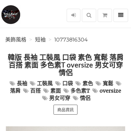
選單
美飾風格
美飾風格
短袖
10773816304
韓版 長袖 工裝風 口袋 素色 寬鬆 落肩
百搭 素面 多色素T oversize 男女可穿
情侶
長袖
工裝風
口袋
素色
寬鬆
落肩
百搭
素面
多色素T
oversize
男女可穿
情侶
商品資訊