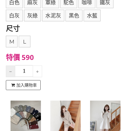
白色
麻灰
軍綠
駝色
咖啡
鐵灰
白灰
灰綠
水泥灰
黑色
水藍
尺寸
M
L
特價 590
加入購物車