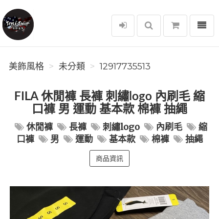
選單
美飾風格
美飾風格
未分類
12917735513
FILA 休閒褲 長褲 刺繡logo 內刷毛 縮
口褲 男 運動 基本款 棉褲 抽繩
休閒褲
長褲
刺繡logo
內刷毛
縮
口褲
男
運動
基本款
棉褲
抽繩
商品資訊