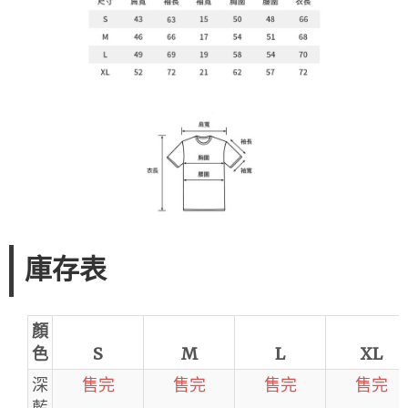
庫存表
顏
色
S
M
L
XL
深
售完
售完
售完
售完
藍