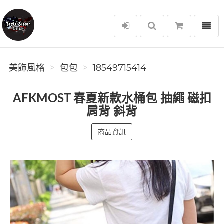
選單
美飾風格
美飾風格
包包
18549715414
AFKMOST 春夏新款水桶包 抽繩 磁扣
肩背 斜背
商品資訊