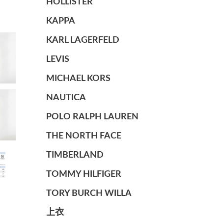
HOLLISTER
KAPPA
KARL LAGERFELD
LEVIS
MICHAEL KORS
NAUTICA
POLO RALPH LAUREN
THE NORTH FACE
TIMBERLAND
TOMMY HILFIGER
TORY BURCH WILLA
上衣