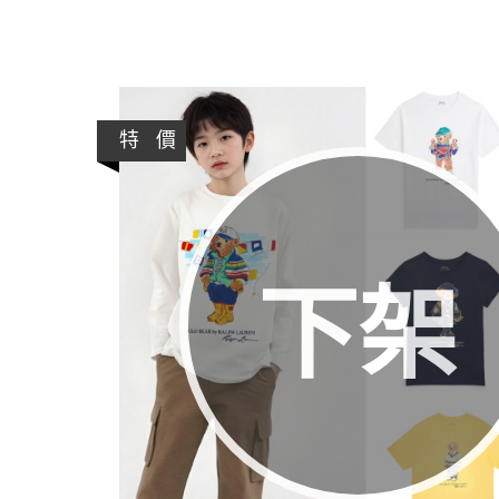
特 價
下架