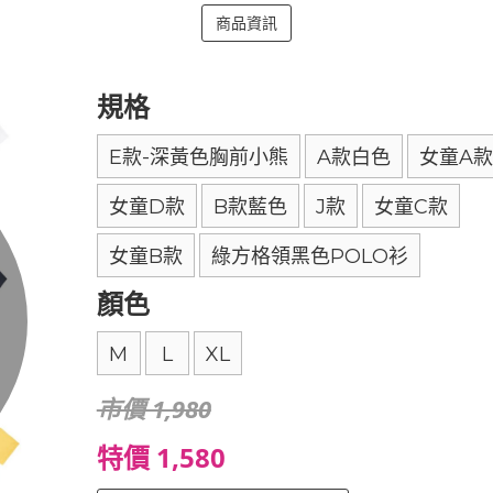
商品資訊
規格
E款-深黃色胸前小熊
A款白色
女童A款
女童D款
B款藍色
J款
女童C款
女童B款
綠方格領黑色POLO衫
顏色
M
L
XL
市價 1,980
特價 1,580