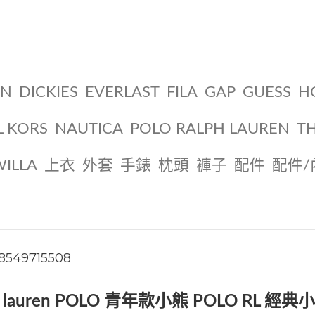
ON
DICKIES
EVERLAST
FILA
GAP
GUESS
H
L KORS
NAUTICA
POLO RALPH LAUREN
T
WILLA
上衣
外套
手錶
枕頭
褲子
配件
配件/
18549715508
lph lauren POLO 青年款小熊 POLO RL 