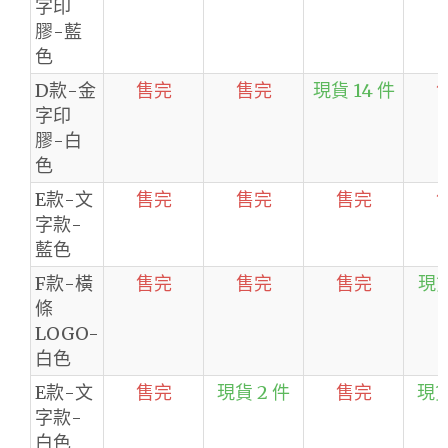
字印
膠-藍
色
D款-金
售完
售完
現貨 14 件
字印
膠-白
色
E款-文
售完
售完
售完
字款-
藍色
F款-橫
售完
售完
售完
現貨
條
LOGO-
白色
E款-文
售完
現貨 2 件
售完
現貨
字款-
白色