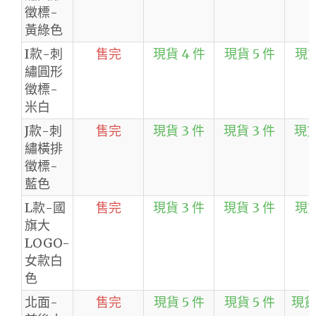
徵標-
黃綠色
I款-刺
售完
現貨 4 件
現貨 5 件
現貨
繡圓形
徵標-
米白
J款-刺
售完
現貨 3 件
現貨 3 件
現貨
繡橫排
徵標-
藍色
L款-國
售完
現貨 3 件
現貨 3 件
現貨
旗大
LOGO-
女款白
色
北面-
售完
現貨 5 件
現貨 5 件
現貨 