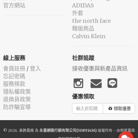
官方網站
ADIDAS
外套
the north face
韓版商品
Calvin Klein
線上服務
社群追蹤
會員註冊
/
登入
接收優惠與新產品資訊
忘記密碼
服務條款
隱私權政策
優惠領取
退換貨政策
防詐騙宣導
領取優惠
© 2026.
美飾風格
為
永富網路行銷有限公司(50891436)
版權所有 - 由
飛鼠電商