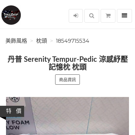
選單
美飾風格
美飾風格
枕頭
18549715534
丹普 Serenity Tempur-Pedic 涼感紓壓
記憶枕 枕頭
商品資訊
特 價