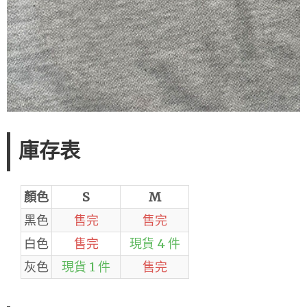
庫存表
顏色
S
M
黑色
售完
售完
白色
售完
現貨 4 件
灰色
現貨 1 件
售完