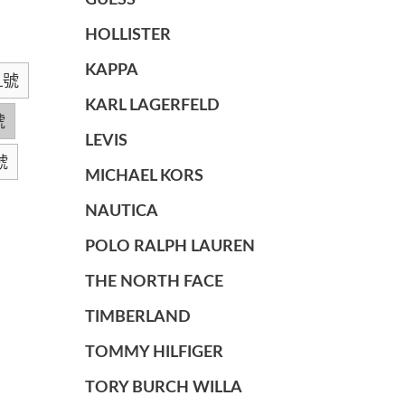
GUESS
HOLLISTER
KAPPA
L號
KARL LAGERFELD
號
LEVIS
號
MICHAEL KORS
NAUTICA
POLO RALPH LAUREN
THE NORTH FACE
TIMBERLAND
TOMMY HILFIGER
TORY BURCH WILLA