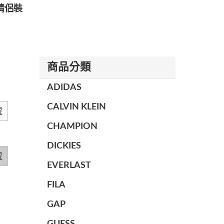
情侶裝
商品分類
ADIDAS
CALVIN KLEIN
號
CHAMPION
DICKIES
號
EVERLAST
FILA
GAP