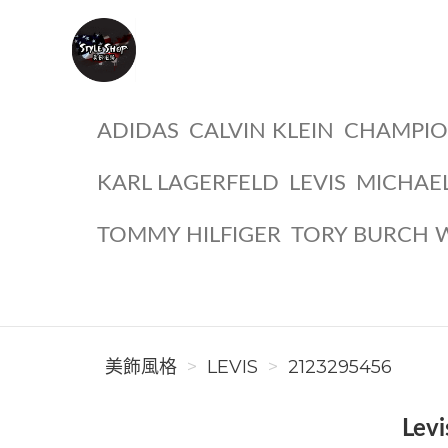
美飾風格
ADIDAS
CALVIN KLEIN
CHAMPI
KARL LAGERFELD
LEVIS
MICHAE
TOMMY HILFIGER
TORY BURCH 
美飾風格
LEVIS
2123295456
Le