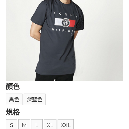
顏色
黑色
深藍色
規格
S
M
L
XL
XXL