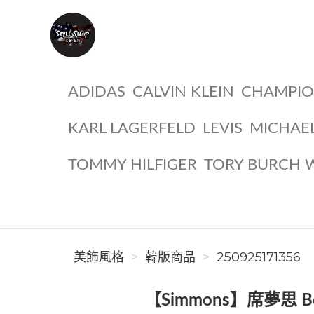
美飾風格
ADIDAS
CALVIN KLEIN
CHAMPI
KARL LAGERFELD
LEVIS
MICHAE
TOMMY HILFIGER
TORY BURCH 
美飾風格
韓版商品
250925171356
【Simmons】席夢思 