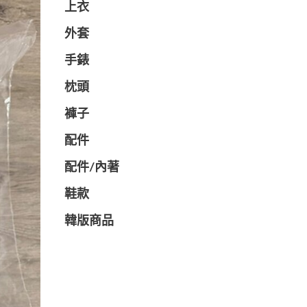
上衣
外套
手錶
枕頭
褲子
配件
配件/內著
鞋款
韓版商品