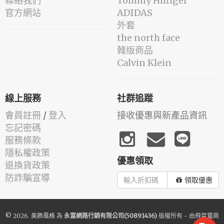
聯絡我們
Tommy Hilfiger
官方網站
ADIDAS
外套
the north face
韓版商品
Calvin Klein
線上服務
社群追蹤
會員註冊
/
登入
接收優惠與新產品資訊
忘記密碼
服務條款
隱私權政策
優惠領取
退換貨政策
防詐騙宣導
領取優惠
© 2026.
美飾風格
為
永富網路行銷有限公司(50891436)
版權所有 - 由
飛鼠電商