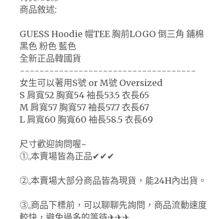
商品敘述:
GUESS Hoodie 帽TEE 胸前LOGO 倒三角 鋪棉
黑色 粉色 藍色
全新正品韓國貨
------------------------------------
女生可以著用S號 or M號 Oversized
S 肩寬52 胸寬54 袖長53.5 衣長65
M 肩寬57 胸寬57 袖長57.7 衣長67
L 肩寬60 胸寬60 袖長58.5 衣長69
尺寸歡迎詢問喔~
⓵ₒ本賣場皆為正品✔✔✔
⓶ₒ本賣場大部分商品皆為現貨，能24H內出貨。
⓷ₒ商品下標前，可以聊聊先詢問，商品流動速度
較快，避免過多的等待✈✈✈