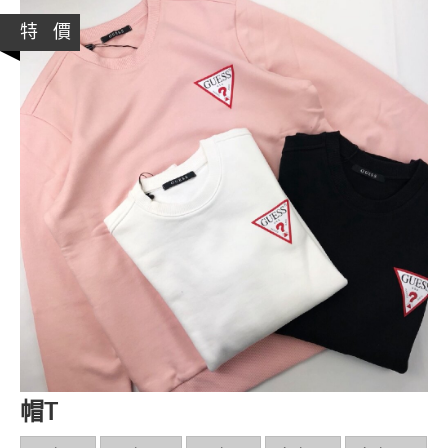
特 價
帽T