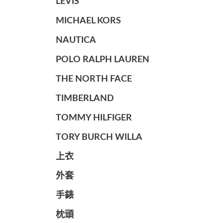
LEVIS
MICHAEL KORS
NAUTICA
POLO RALPH LAUREN
THE NORTH FACE
TIMBERLAND
TOMMY HILFIGER
TORY BURCH WILLA
上衣
外套
手錶
枕頭