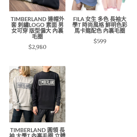
TIMBERLAND 連帽外
FILA 女生 多色 長袖大
套 刺繡LOGO 素面 男
學T 時尚風格 鮮明色彩
女可穿 版型偏大 內裏
馬卡龍配色 內裏毛圈
毛圈
$599
$2,980
TIMBERLAND 圓領 長
袖 大學T 內裏毛圈 立體