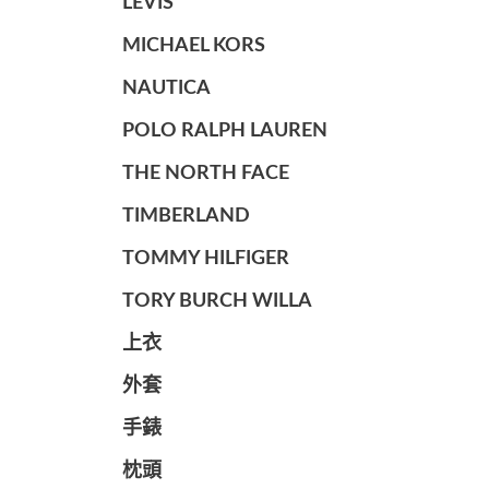
LEVIS
MICHAEL KORS
NAUTICA
POLO RALPH LAUREN
THE NORTH FACE
TIMBERLAND
TOMMY HILFIGER
TORY BURCH WILLA
上衣
外套
手錶
枕頭