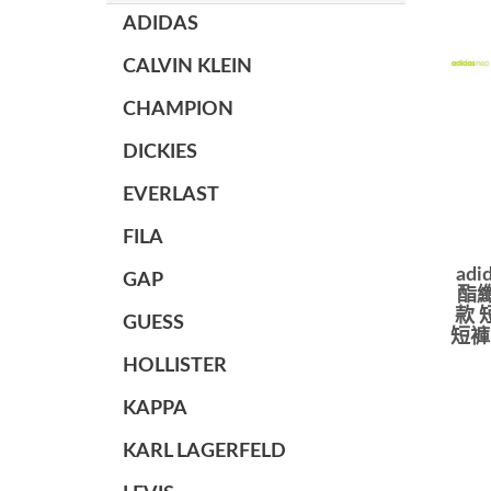
ADIDAS
CALVIN KLEIN
CHAMPION
DICKIES
EVERLAST
FILA
ad
GAP
酯纖
款 
GUESS
短褲 
HOLLISTER
KAPPA
KARL LAGERFELD