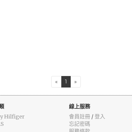
«
1
»
類
線上服務
 Hilfiger
會員註冊
/
登入
AS
忘記密碼
服務條款