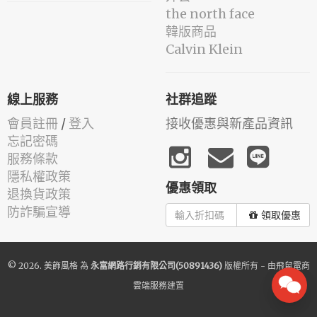
the north face
韓版商品
Calvin Klein
線上服務
社群追蹤
會員註冊
/
登入
接收優惠與新產品資訊
忘記密碼
服務條款
隱私權政策
優惠領取
退換貨政策
防詐騙宣導
領取優惠
© 2026.
美飾風格
為
永富網路行銷有限公司(50891436)
版權所有 - 由
飛鼠電商
雲端服務
建置