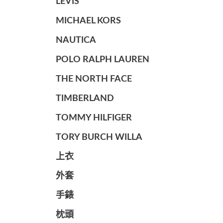
LEVIS
MICHAEL KORS
NAUTICA
POLO RALPH LAUREN
THE NORTH FACE
TIMBERLAND
TOMMY HILFIGER
TORY BURCH WILLA
上衣
外套
手錶
枕頭