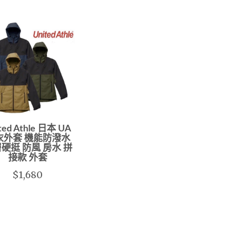
ted Athle 日本 UA
衣外套 機能防潑水
硬挺 防風 房水 拼
接款 外套
$1,680