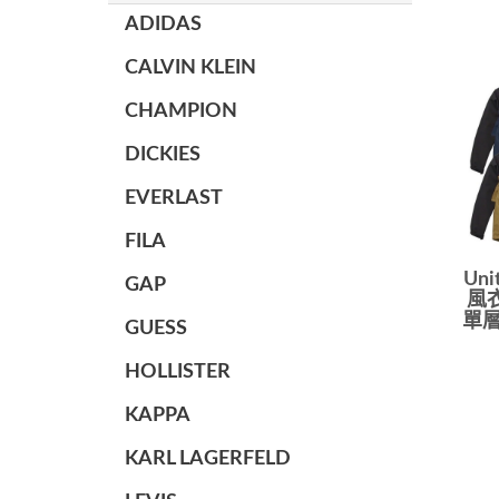
ADIDAS
CALVIN KLEIN
CHAMPION
DICKIES
EVERLAST
FILA
Uni
GAP
風
單層
GUESS
HOLLISTER
KAPPA
KARL LAGERFELD