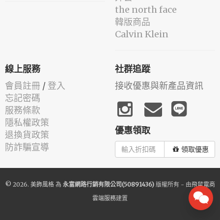
the north face
韓版商品
Calvin Klein
線上服務
社群追蹤
會員註冊
/
登入
接收優惠與新產品資訊
忘記密碼
服務條款
隱私權政策
優惠領取
退換貨政策
防詐騙宣導
領取優惠
© 2026.
美飾風格
為
永富網路行銷有限公司(50891436)
版權所有 - 由
飛鼠電商
雲端服務
建置