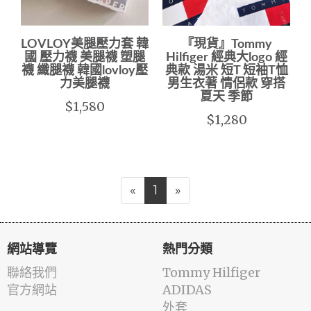
LOVLOY美腿壓力套 韓
『現貨』Tommy
國 壓力襪 美腿襪 塑腿
Hilfiger 經典大logo 經
襪 纖腿襪 韓國lovloy壓
典款 湯米 短T 短袖T恤
力美腿襪
男生衣著 情侶款 穿搭
夏天 季節
$1,580
$1,280
«
1
»
網站導覽
熱門分類
聯絡我們
Tommy Hilfiger
官方網站
ADIDAS
外套