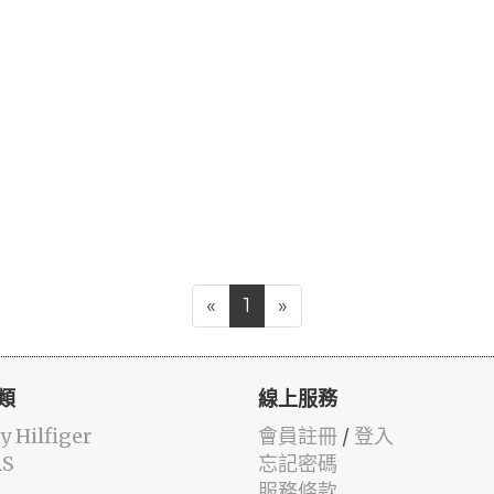
«
1
»
類
線上服務
 Hilfiger
會員註冊
/
登入
AS
忘記密碼
服務條款