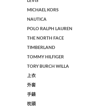
LEVIS
MICHAEL KORS
NAUTICA
POLO RALPH LAUREN
THE NORTH FACE
TIMBERLAND
TOMMY HILFIGER
TORY BURCH WILLA
上衣
外套
手錶
枕頭