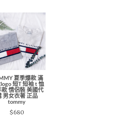
MMY 夏季爆款 滿
ogo 短T 短袖 t 恤
款 情侶裝 美國代
購 男女衣著 正品
tommy
$680