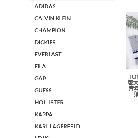
ADIDAS
CALVIN KLEIN
CHAMPION
DICKIES
EVERLAST
FILA
TO
GAP
版大l
青年
GUESS
HOLLISTER
KAPPA
KARL LAGERFELD