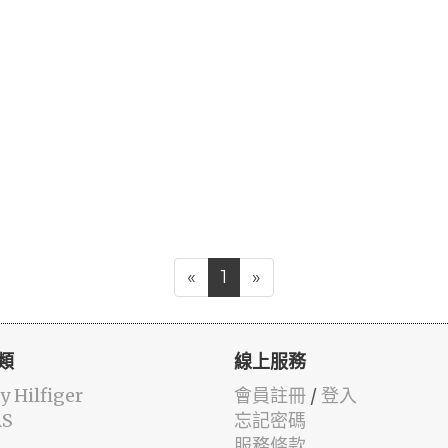
«
1
»
類
線上服務
 Hilfiger
會員註冊
/
登入
AS
忘記密碼
服務條款