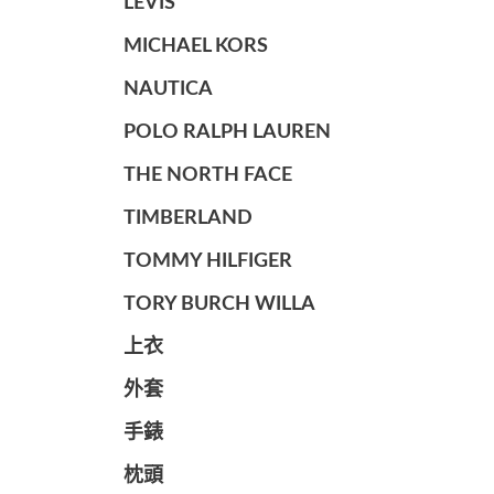
LEVIS
MICHAEL KORS
NAUTICA
POLO RALPH LAUREN
THE NORTH FACE
TIMBERLAND
TOMMY HILFIGER
TORY BURCH WILLA
上衣
外套
手錶
枕頭