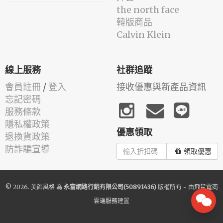
the north face
韓版商品
Calvin Klein
線上服務
社群追蹤
會員註冊
/
登入
接收優惠與新產品資訊
忘記密碼
服務條款
隱私權政策
優惠領取
退換貨政策
防詐騙宣導
領取優惠
© 2026.
美飾風格
為
永富網路行銷有限公司(50891436)
版權所有 - 由
飛鼠電商
雲端服務
建置