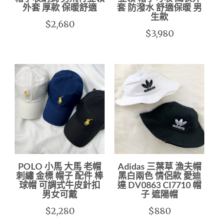
外套 厚款 保暖舒適
套 防潑水 舒適保暖 男
生款
$2,680
$3,980
POLO 小馬 大馬 老帽
Adidas 三葉草 漁夫帽
刺繡 金標 帽子 配件 棒
黑白兩色 情侶款 愛迪
球帽 可調式牛皮針扣
達 DV0863 CI7710 帽
男女可戴
子 遮陽帽
$2,280
$880