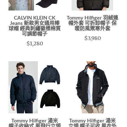
CALVIN KLEIN CK
Tommy Hilfiger 羽絨連
Jeans 新款男女通用棒
帽外套 可拆卸帽子 保
球帽 經典刺繡徽標棉質
暖防風禦寒外套
可調節帽子
$3,980
$1,280
Tommy Hilfiger 湯米
Tommy Hilfiger 湯米
帽子收納式 男飛行立領
立領 帽子可收 風衣外