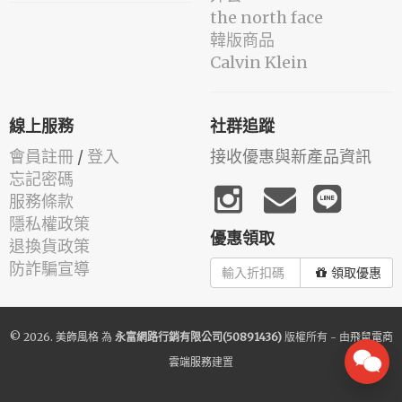
the north face
韓版商品
Calvin Klein
線上服務
社群追蹤
會員註冊
/
登入
接收優惠與新產品資訊
忘記密碼
服務條款
隱私權政策
優惠領取
退換貨政策
防詐騙宣導
領取優惠
© 2026.
美飾風格
為
永富網路行銷有限公司(50891436)
版權所有 - 由
飛鼠電商
雲端服務
建置