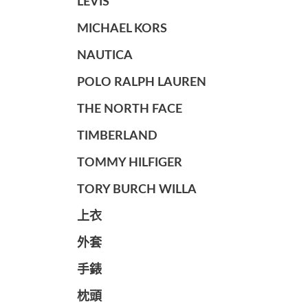
LEVIS
MICHAEL KORS
NAUTICA
POLO RALPH LAUREN
THE NORTH FACE
TIMBERLAND
TOMMY HILFIGER
TORY BURCH WILLA
上衣
外套
手錶
枕頭