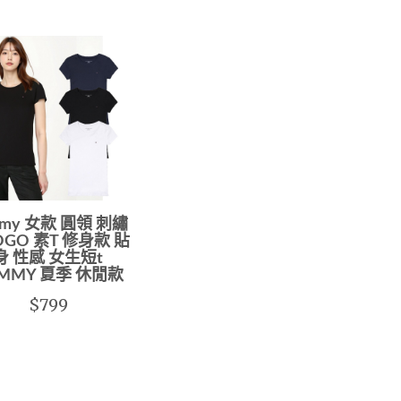
mmy 女款 圓領 刺繡
OGO 素T 修身款 貼
身 性感 女生短t
MMY 夏季 休閒款
$799