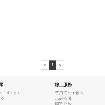
«
1
»
類
線上服務
 Hilfiger
會員註冊
/
登入
AS
忘記密碼
服務條款