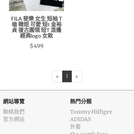
FILA 斐樂 女生 短袖 T
桖 韓妞 可愛 短t 金裕
貞 復古圓領 短T 滾邊
經典logo 女款
$499
«
1
»
網站導覽
熱門分類
聯絡我們
Tommy Hilfiger
官方網站
ADIDAS
外套