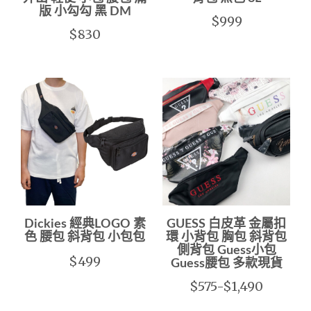
版 小勾勾 黑 DM
$999
$830
Dickies 經典LOGO 素
GUESS 白皮革 金屬扣
色 腰包 斜背包 小包包
環 小背包 胸包 斜背包
側背包 Guess小包
$499
Guess腰包 多款現貨
$575-$1,490