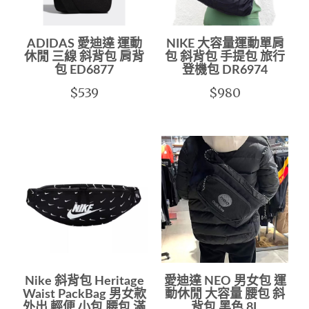
ADIDAS 愛迪達 運動
NIKE 大容量運動單肩
休閒 三線 斜背包 肩背
包 斜背包 手提包 旅行
包 ED6877
登機包 DR6974
$539
$980
Nike 斜背包 Heritage
愛迪達 NEO 男女包 運
Waist PackBag 男女款
動休閒 大容量 腰包 斜
外出 輕便 小包 腰包 滿
背包 黑色 8L