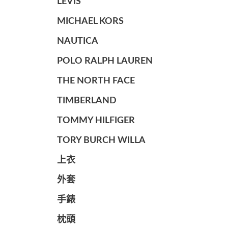
LEVIS
MICHAEL KORS
NAUTICA
POLO RALPH LAUREN
THE NORTH FACE
TIMBERLAND
TOMMY HILFIGER
TORY BURCH WILLA
上衣
外套
手錶
枕頭