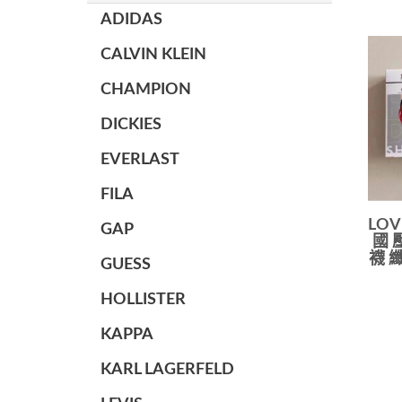
ADIDAS
CALVIN KLEIN
CHAMPION
DICKIES
EVERLAST
FILA
LO
GAP
國 
襪 纖
GUESS
HOLLISTER
KAPPA
KARL LAGERFELD