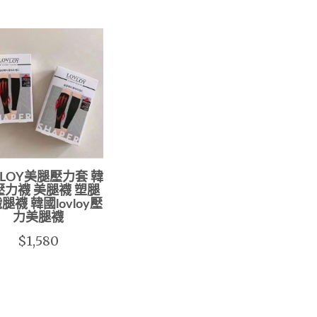
VLOY美腿壓力套 韓
壓力襪 美腿襪 塑腿
腿襪 韓國lovloy壓
力美腿襪
$1,580