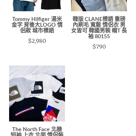
Tommy Hilfiger 湯米
韓版 CLANE標語 重磅
金字 背後大LOGO 情
內刷毛 寬鬆 情侶衣 男
侶款 城市標語
女皆可 韓國男裝 帽T 長
袖 80155
$2,980
$790
The North Face 北臉
短袖 上衣 北面 情侶裝