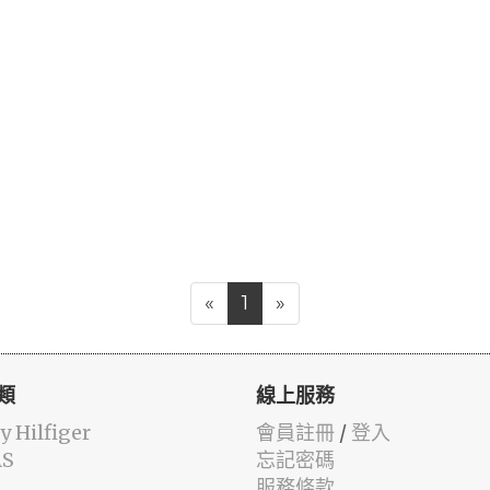
«
1
»
類
線上服務
 Hilfiger
會員註冊
/
登入
AS
忘記密碼
服務條款