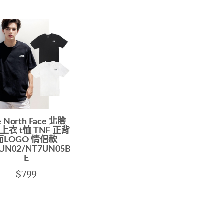
e North Face 北臉
上衣 t恤 TNF 正背
面LOGO 情侶款
UN02/NT7UN05B-
E
$799