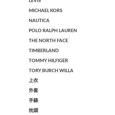
LEVIS
MICHAEL KORS
NAUTICA
POLO RALPH LAUREN
THE NORTH FACE
TIMBERLAND
TOMMY HILFIGER
TORY BURCH WILLA
上衣
外套
手錶
枕頭