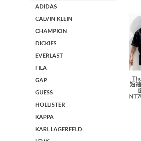
ADIDAS
CALVIN KLEIN
CHAMPION
DICKIES
EVERLAST
FILA
Th
GAP
短袖
GUESS
NT7
HOLLISTER
KAPPA
KARL LAGERFELD