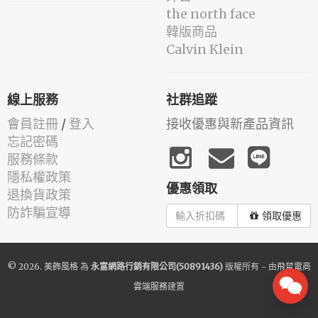
the north face
韓版商品
Calvin Klein
線上服務
社群追蹤
會員註冊
/
登入
接收優惠與新產品資訊
忘記密碼
服務條款
隱私權政策
優惠領取
退換貨政策
防詐騙宣導
領取優惠
© 2026.
美飾風格
為
永富網路行銷有限公司(50891436)
版權所有 - 由
飛鼠電商
雲端服務
建置