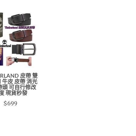
ERLAND 皮帶 雙
用 牛皮 皮帶 消光
帶頭 可自行修改
度 現貨秒發
$699