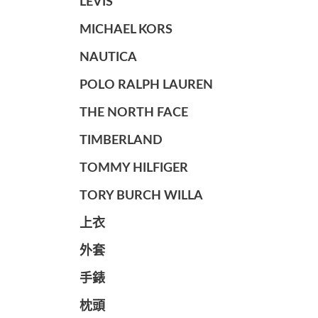
LEVIS
MICHAEL KORS
NAUTICA
POLO RALPH LAUREN
THE NORTH FACE
TIMBERLAND
TOMMY HILFIGER
TORY BURCH WILLA
上衣
外套
手錶
枕頭