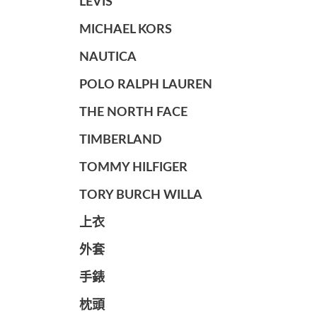
LEVIS
MICHAEL KORS
NAUTICA
POLO RALPH LAUREN
THE NORTH FACE
TIMBERLAND
TOMMY HILFIGER
TORY BURCH WILLA
上衣
外套
手錶
枕頭