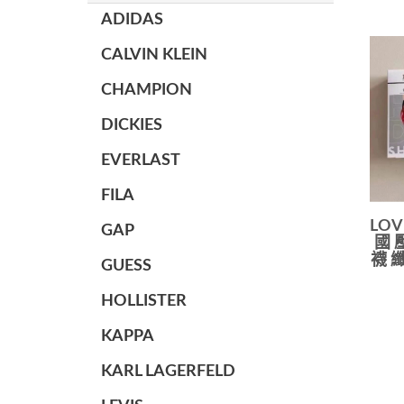
ADIDAS
CALVIN KLEIN
CHAMPION
DICKIES
EVERLAST
FILA
LO
GAP
國 
襪 纖
GUESS
HOLLISTER
KAPPA
KARL LAGERFELD