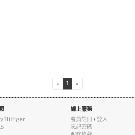
«
1
»
類
線上服務
 Hilfiger
會員註冊
/
登入
AS
忘記密碼
服務條款