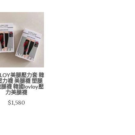
VLOY美腿壓力套 韓
壓力襪 美腿襪 塑腿
腿襪 韓國lovloy壓
力美腿襪
$1,580