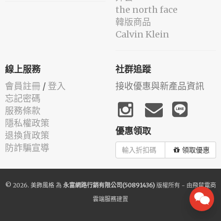
the north face
韓版商品
Calvin Klein
線上服務
社群追蹤
會員註冊
/
登入
接收優惠與新產品資訊
忘記密碼
服務條款
隱私權政策
優惠領取
退換貨政策
防詐騙宣導
領取優惠
© 2026.
美飾風格
為
永富網路行銷有限公司(50891436)
版權所有 - 由
飛鼠電商
雲端服務
建置