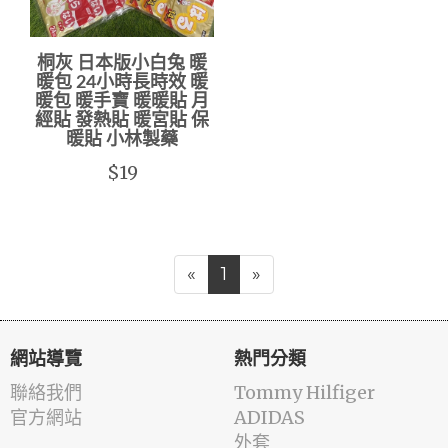
桐灰 日本版小白兔 暖
暖包 24小時長時效 暖
暖包 暖手寶 暖暖貼 月
經貼 發熱貼 暖宮貼 保
暖貼 小林製藥
$19
«
1
»
網站導覽
熱門分類
聯絡我們
Tommy Hilfiger
官方網站
ADIDAS
外套